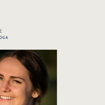
E
OGA