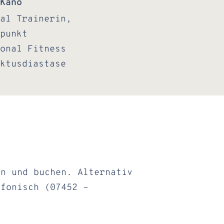
Kano
al Trainerin,
punkt
onal Fitness
ktusdiastase
en und buchen. Alternativ
efonisch (07452 –