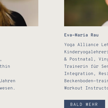
Eva-Maria Rau
Yoga Alliance Le
Kinderyogalehrer
,
& Postnatal, Vin
thin
Trainerin für Se
Integration, Res
 Jahren
Beckenboden-trai
wesen.
Workout Instruct
BALD MEHR