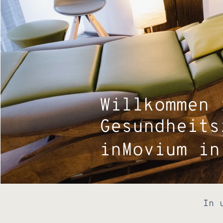
Willkommen
Gesundheits
inMovium i
In 