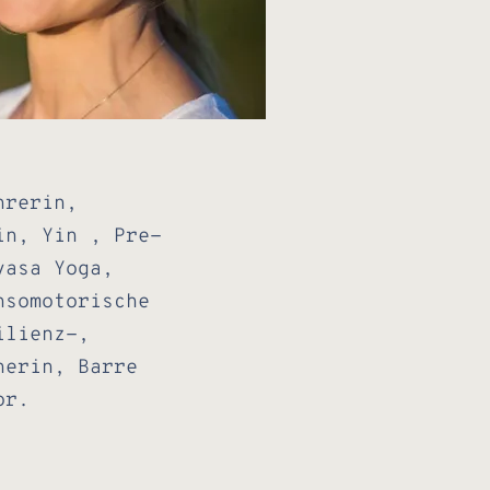
hrerin,
in, Yin , Pre-
yasa Yoga,
nsomotorische
ilienz-,
nerin, Barre
or.