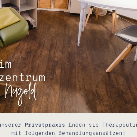
im
zentrum
Nagold
n
unserer
Privatpraxis
finden sie Therapeuti
mit folgenden Behandlungsansätzen: